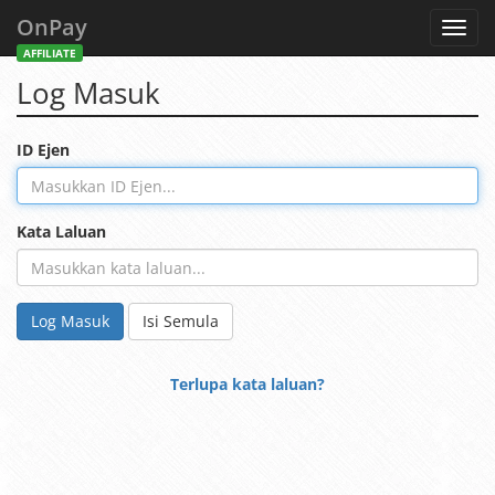
OnPay
Toggl
navig
AFFILIATE
Log Masuk
ID Ejen
Kata Laluan
Log Masuk
Isi Semula
Terlupa kata laluan?